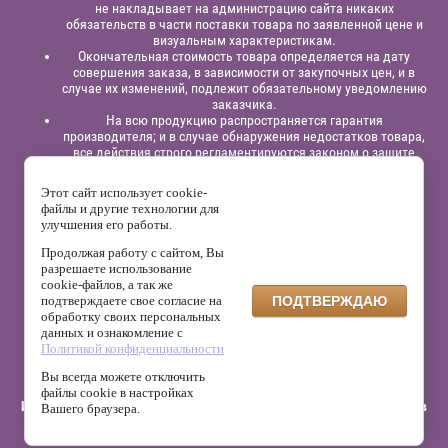
не накладывает на администрацию сайта никаких
обязательств в части поставки товара по заявленной цене и
визуальным характеристикам.
Окончательная стоимость товара определяется на дату
совершения заказа, в зависимости от закупочных цен, и в
случае их изменений, подлежит обязательному уведомлению
заказчика.
На всю продукцию распространяется гарантия
производителя; и в случае обнаружения недостатков товара,
все действия строго регламентируются законом о защите
прав потребителей.
Этот сайт использует cookie-
Юридическая информация:
Индивидуальный
файлы и другие технологии для
предприниматель
Павлинов Антон Вячеславович,
ИНН
улучшения его работы.
525863414200,
ОГРНИП 315525800001838;
р/сч: 40802810129120000332
в филиале “Нижегородский”
АО
Продолжая работу с сайтом, Вы
“Альфа - Банк”,
к/с: 30101810200000000824, БИК: 042202824
разрешаете использование
cookie-файлов, а так же
На сайте используется сервис веб-аналитики Яндекс.Метрика,
подтверждаете свое согласие на
ПОДТВЕРЖДАЮ
который может собирать файлы cookie и данные о поведении
обработку своих персональных
посетителей. Данные обрабатываются ООО «Яндекс» в
данных и ознакомление с
соответствии с его политикой конфиденциальности.
Политикой конфиденциальности
Администрация сайта не использует эти данные для
собственной обработки персональных данных.
Вы всегда можете отключить
файлы cookie в настройках
Интернет-магазин матрасов, кроватей, мебели и других аксессуаров
Вашего браузера.
для сна и отдыха "Мир Матрасов - НН" © 2015 г. - 2026 г.
Мегагрупп.ру