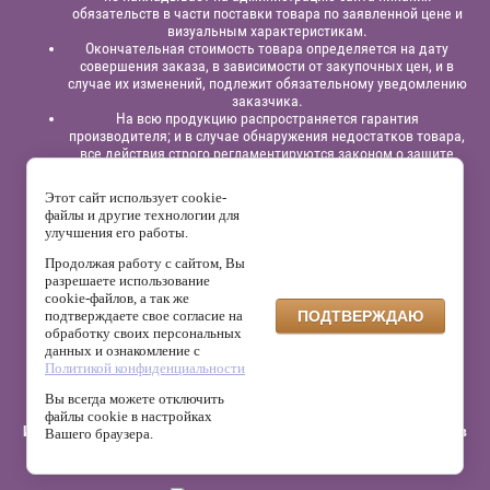
обязательств в части поставки товара по заявленной цене и
визуальным характеристикам.
Окончательная стоимость товара определяется на дату
совершения заказа, в зависимости от закупочных цен, и в
случае их изменений, подлежит обязательному уведомлению
заказчика.
На всю продукцию распространяется гарантия
производителя; и в случае обнаружения недостатков товара,
все действия строго регламентируются законом о защите
прав потребителей.
Этот сайт использует cookie-
Юридическая информация:
Индивидуальный
файлы и другие технологии для
предприниматель
Павлинов Антон Вячеславович,
ИНН
улучшения его работы.
525863414200,
ОГРНИП 315525800001838;
р/сч: 40802810129120000332
в филиале “Нижегородский”
АО
Продолжая работу с сайтом, Вы
“Альфа - Банк”,
к/с: 30101810200000000824, БИК: 042202824
разрешаете использование
cookie-файлов, а так же
На сайте используется сервис веб-аналитики Яндекс.Метрика,
подтверждаете свое согласие на
ПОДТВЕРЖДАЮ
который может собирать файлы cookie и данные о поведении
обработку своих персональных
посетителей. Данные обрабатываются ООО «Яндекс» в
данных и ознакомление с
соответствии с его политикой конфиденциальности.
Политикой конфиденциальности
Администрация сайта не использует эти данные для
собственной обработки персональных данных.
Вы всегда можете отключить
файлы cookie в настройках
Интернет-магазин матрасов, кроватей, мебели и других аксессуаров
Вашего браузера.
для сна и отдыха "Мир Матрасов - НН" © 2015 г. - 2026 г.
Мегагрупп.ру