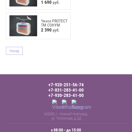
1 690
руб.
Чехол PROTECT
ТМ СОНУМ
2 390
руб.
Назад
+7-920-251-56-74
+7-831-283-41-00
+7-930-283-41-00
603092, г. Нижний Новгород,
ул. Тепличная, д.2Д
с 08:00 - до 15:00