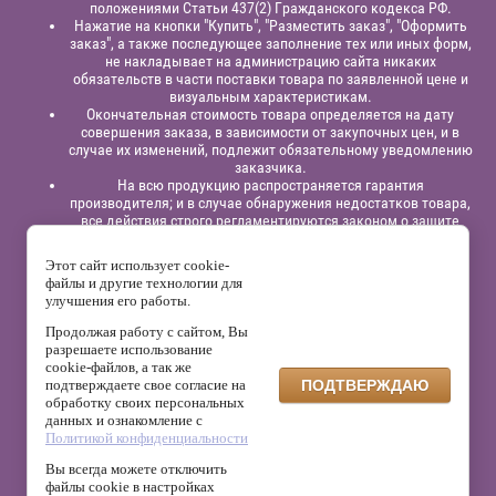
положениями Статьи 437(2) Гражданского кодекса РФ.
Нажатие на кнопки "Купить", "Разместить заказ", "Оформить
заказ", а также последующее заполнение тех или иных форм,
не накладывает на администрацию сайта никаких
обязательств в части поставки товара по заявленной цене и
визуальным характеристикам.
Окончательная стоимость товара определяется на дату
совершения заказа, в зависимости от закупочных цен, и в
случае их изменений, подлежит обязательному уведомлению
заказчика.
На всю продукцию распространяется гарантия
производителя; и в случае обнаружения недостатков товара,
все действия строго регламентируются законом о защите
прав потребителей.
Этот сайт использует cookie-
Юридическая информация:
Индивидуальный
файлы и другие технологии для
предприниматель
Павлинов Антон Вячеславович,
ИНН
улучшения его работы.
525863414200,
ОГРНИП 315525800001838;
р/сч: 40802810129120000332
в филиале “Нижегородский”
АО
Продолжая работу с сайтом, Вы
“Альфа - Банк”,
к/с: 30101810200000000824, БИК: 042202824
разрешаете использование
cookie-файлов, а так же
На сайте используется сервис веб-аналитики Яндекс.Метрика,
подтверждаете свое согласие на
ПОДТВЕРЖДАЮ
который может собирать файлы cookie и данные о поведении
обработку своих персональных
посетителей. Данные обрабатываются ООО «Яндекс» в
данных и ознакомление с
соответствии с его политикой конфиденциальности.
Политикой конфиденциальности
Администрация сайта не использует эти данные для
собственной обработки персональных данных.
Вы всегда можете отключить
файлы cookie в настройках