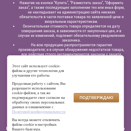
Нажатие на кнопки "Купить", "Разместить заказ", "Оформить
заказ", а также последующее заполнение тех или иных форм,
не накладывает на администрацию сайта никаких
обязательств в части поставки товара по заявленной цене и
визуальным характеристикам.
Окончательная стоимость товара определяется на дату
совершения заказа, в зависимости от закупочных цен, и в
случае их изменений, подлежит обязательному уведомлению
заказчика.
На всю продукцию распространяется гарантия
производителя; и в случае обнаружения недостатков товара,
все действия строго регламентируются законом о защите
прав потребителей.
Этот сайт использует cookie-
Юридическая информация:
Индивидуальный
файлы и другие технологии для
предприниматель
Павлинов Антон Вячеславович,
ИНН
улучшения его работы.
525863414200,
ОГРНИП 315525800001838;
р/сч: 40802810129120000332
в филиале “Нижегородский”
АО
Продолжая работу с сайтом, Вы
“Альфа - Банк”,
к/с: 30101810200000000824, БИК: 042202824
разрешаете использование
cookie-файлов, а так же
На сайте используется сервис веб-аналитики Яндекс.Метрика,
подтверждаете свое согласие на
ПОДТВЕРЖДАЮ
который может собирать файлы cookie и данные о поведении
обработку своих персональных
посетителей. Данные обрабатываются ООО «Яндекс» в
данных и ознакомление с
соответствии с его политикой конфиденциальности.
Политикой конфиденциальности
Администрация сайта не использует эти данные для
собственной обработки персональных данных.
Вы всегда можете отключить
файлы cookie в настройках
Интернет-магазин матрасов, кроватей, мебели и других аксессуаров
Вашего браузера.