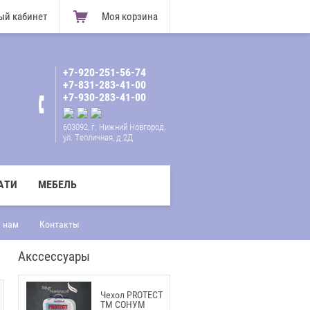
ый кабинет
Моя корзина
+7-920-251-56-74
+7-831-283-41-00
+7-930-283-41-00
603092, г. Нижний Новгород,
ул. Тепличная, д.2Д
АТИ
МЕБЕЛЬ
 нам
Контакты
Акссессуары
Чехол PROTECT
ТМ СОНУМ