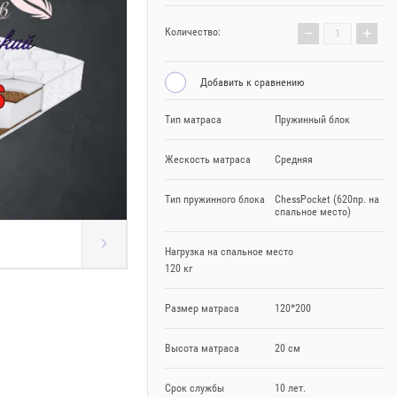
−
+
Количество:
Добавить к сравнению
Тип матраса
Пружинный блок
Жескость матраса
Средняя
Тип пружинного блока
ChessPocket (620пр. на
спальное место)
Нагрузка на спальное место
120 кг
Размер матраса
120*200
Высота матраса
20 см
Срок службы
10 лет.