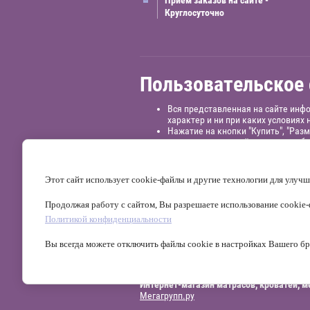
Прием заказов на сайте -
Круглосуточно
Пользовательское
Вся представленная на сайте инф
характер и ни при каких условиях
Нажатие на кнопки "Купить", "Раз
администрацию сайта никаких обя
Окончательная стоимость товара о
обязательному уведомлению зака
На всю продукцию распространяетс
Этот сайт использует cookie-файлы и другие технологии для улучш
законом о защите прав потребите
Продолжая работу с сайтом, Вы разрешаете использование cookie-ф
Юридическая информация:
Индивиду
р/сч: 40802810129120000332
в филиа
Политикой конфиденциальности
На сайте используется сервис веб-а
Вы всегда можете отключить файлы cookie в настройках Вашего бр
обрабатываются ООО «Яндекс» в соот
обработки персональных данных.
Интернет-магазин матрасов, кроватей, ме
Мегагрупп.ру