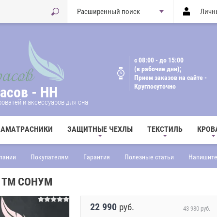
Расширенный поиск
Личн
с 08:00 - до 15:00
(в рабочие дни);
Прием заказов на сайте -
Круглосуточно
асов - НН
оватей и аксессуаров для сна
НАМАТРАСНИКИ
ЗАЩИТНЫЕ ЧЕХЛЫ
ТЕКСТИЛЬ
КРОВ
пании
Покупателям
Гарантия
Полезные статьи
Напишите
0 ТМ СОНУМ
22 990
руб.
43 980
руб.