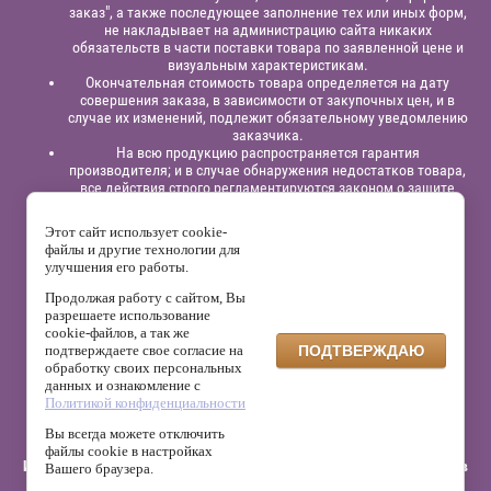
заказ", а также последующее заполнение тех или иных форм,
не накладывает на администрацию сайта никаких
обязательств в части поставки товара по заявленной цене и
визуальным характеристикам.
Окончательная стоимость товара определяется на дату
совершения заказа, в зависимости от закупочных цен, и в
случае их изменений, подлежит обязательному уведомлению
заказчика.
На всю продукцию распространяется гарантия
производителя; и в случае обнаружения недостатков товара,
все действия строго регламентируются законом о защите
прав потребителей.
Этот сайт использует cookie-
Юридическая информация:
Индивидуальный
файлы и другие технологии для
предприниматель
Павлинов Антон Вячеславович,
ИНН
улучшения его работы.
525863414200,
ОГРНИП 315525800001838;
р/сч: 40802810129120000332
в филиале “Нижегородский”
АО
Продолжая работу с сайтом, Вы
“Альфа - Банк”,
к/с: 30101810200000000824, БИК: 042202824
разрешаете использование
cookie-файлов, а так же
На сайте используется сервис веб-аналитики Яндекс.Метрика,
подтверждаете свое согласие на
ПОДТВЕРЖДАЮ
который может собирать файлы cookie и данные о поведении
обработку своих персональных
посетителей. Данные обрабатываются ООО «Яндекс» в
данных и ознакомление с
соответствии с его политикой конфиденциальности.
Политикой конфиденциальности
Администрация сайта не использует эти данные для
собственной обработки персональных данных.
Вы всегда можете отключить
файлы cookie в настройках
Интернет-магазин матрасов, кроватей, мебели и других аксессуаров
Вашего браузера.
для сна и отдыха "Мир Матрасов - НН" © 2015 г. - 2026 г.