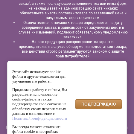
заказ", а также последующее заполнение тех или иных форм,
не накладывает на администрацию сайта никаких
обязательств в части поставки товара по заявленной цене и
визуальным характеристикам.
Окончательная стоимость товара определяется на дату
совершения заказа, в зависимости от закупочных цен, и в
случае их изменений, подлежит обязательному уведомлению
заказчика.
На всю продукцию распространяется гарантия
производителя; и в случае обнаружения недостатков товара,
все действия строго регламентируются законом о защите
прав потребителей.
Юридическая информация:
Индивидуальный
предприниматель
Павлинов Антон Вячеславович,
ИНН
Этот сайт использует cookie-
525863414200,
ОГРНИП 315525800001838;
файлы и другие технологии для
р/сч: 40802810129120000332
в филиале “Нижегородский”
АО
улучшения его работы.
“Альфа - Банк”,
к/с: 30101810200000000824, БИК: 042202824
Продолжая работу с сайтом, Вы
На сайте используется сервис веб-аналитики Яндекс.Метрика,
разрешаете использование
который может собирать файлы cookie и данные о поведении
cookie-файлов, а так же
посетителей. Данные обрабатываются ООО «Яндекс» в
подтверждаете свое согласие на
ПОДТВЕРЖДАЮ
соответствии с его политикой конфиденциальности.
обработку своих персональных
Администрация сайта не использует эти данные для
данных и ознакомление с
собственной обработки персональных данных.
Политикой конфиденциальности
Вы всегда можете отключить
Интернет-магазин матрасов, кроватей, мебели и других аксессуаров
файлы cookie в настройках
для сна и отдыха "Мир Матрасов - НН" © 2015 г. - 2026 г.