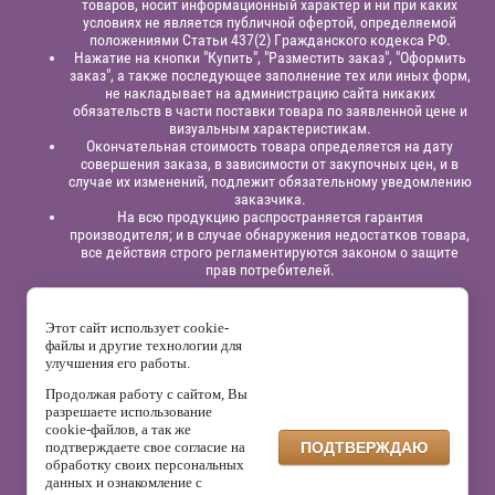
товаров, носит информационный характер и ни при каких
условиях не является публичной офертой, определяемой
положениями Статьи 437(2) Гражданского кодекса РФ.
Нажатие на кнопки "Купить", "Разместить заказ", "Оформить
заказ", а также последующее заполнение тех или иных форм,
не накладывает на администрацию сайта никаких
обязательств в части поставки товара по заявленной цене и
визуальным характеристикам.
Окончательная стоимость товара определяется на дату
совершения заказа, в зависимости от закупочных цен, и в
случае их изменений, подлежит обязательному уведомлению
заказчика.
На всю продукцию распространяется гарантия
производителя; и в случае обнаружения недостатков товара,
все действия строго регламентируются законом о защите
прав потребителей.
Юридическая информация:
Индивидуальный
предприниматель
Павлинов Антон Вячеславович,
ИНН
Этот сайт использует cookie-
525863414200,
ОГРНИП 315525800001838;
файлы и другие технологии для
р/сч: 40802810129120000332
в филиале “Нижегородский”
АО
улучшения его работы.
“Альфа - Банк”,
к/с: 30101810200000000824, БИК: 042202824
Продолжая работу с сайтом, Вы
На сайте используется сервис веб-аналитики Яндекс.Метрика,
разрешаете использование
который может собирать файлы cookie и данные о поведении
cookie-файлов, а так же
посетителей. Данные обрабатываются ООО «Яндекс» в
подтверждаете свое согласие на
ПОДТВЕРЖДАЮ
соответствии с его политикой конфиденциальности.
обработку своих персональных
Администрация сайта не использует эти данные для
данных и ознакомление с