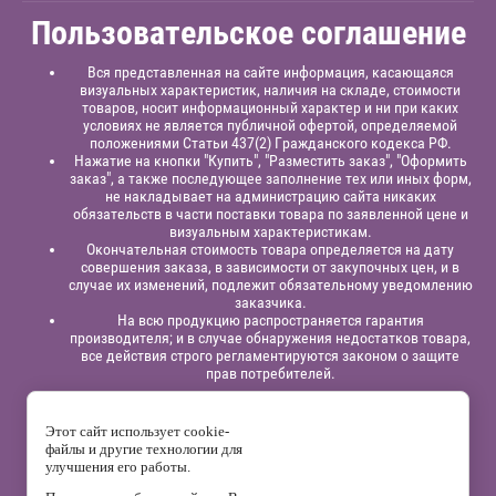
Пользовательское соглашение
Вся представленная на сайте информация, касающаяся
визуальных характеристик, наличия на складе, стоимости
товаров, носит информационный характер и ни при каких
условиях не является публичной офертой, определяемой
положениями Статьи 437(2) Гражданского кодекса РФ.
Нажатие на кнопки "Купить", "Разместить заказ", "Оформить
заказ", а также последующее заполнение тех или иных форм,
не накладывает на администрацию сайта никаких
обязательств в части поставки товара по заявленной цене и
визуальным характеристикам.
Окончательная стоимость товара определяется на дату
совершения заказа, в зависимости от закупочных цен, и в
случае их изменений, подлежит обязательному уведомлению
заказчика.
На всю продукцию распространяется гарантия
производителя; и в случае обнаружения недостатков товара,
все действия строго регламентируются законом о защите
прав потребителей.
Юридическая информация:
Индивидуальный
предприниматель
Павлинов Антон Вячеславович,
ИНН
Этот сайт использует cookie-
525863414200,
ОГРНИП 315525800001838;
файлы и другие технологии для
р/сч: 40802810129120000332
в филиале “Нижегородский”
АО
улучшения его работы.
“Альфа - Банк”,
к/с: 30101810200000000824, БИК: 042202824