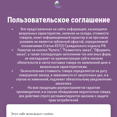
Пользовательское соглашение
Вся представленная на сайте информация, касающаяся
визуальных характеристик, наличия на складе, стоимости
товаров, носит информационный характер и ни при каких
условиях не является публичной офертой, определяемой
положениями Статьи 437(2) Гражданского кодекса РФ.
Нажатие на кнопки "Купить", "Разместить заказ", "Оформить
заказ", а также последующее заполнение тех или иных форм,
не накладывает на администрацию сайта никаких
обязательств в части поставки товара по заявленной цене и
визуальным характеристикам.
Окончательная стоимость товара определяется на дату
совершения заказа, в зависимости от закупочных цен, и в
случае их изменений, подлежит обязательному уведомлению
заказчика.
На всю продукцию распространяется гарантия
производителя; и в случае обнаружения недостатков товара,
все действия строго регламентируются законом о защите
прав потребителей.
Юридическая информация:
Индивидуальный
предприниматель
Павлинов Антон Вячеславович,
ИНН
Этот сайт использует cookie-
525863414200,
ОГРНИП 315525800001838;