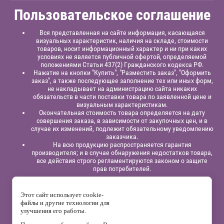
Пользовательское соглашение
Вся представленная на сайте информация, касающаяся
визуальных характеристик, наличия на складе, стоимости
товаров, носит информационный характер и ни при каких
условиях не является публичной офертой, определяемой
положениями Статьи 437(2) Гражданского кодекса РФ.
Нажатие на кнопки "Купить", "Разместить заказ", "Оформить
заказ", а также последующее заполнение тех или иных форм,
не накладывает на администрацию сайта никаких
обязательств в части поставки товара по заявленной цене и
визуальным характеристикам.
Окончательная стоимость товара определяется на дату
совершения заказа, в зависимости от закупочных цен, и в
случае их изменений, подлежит обязательному уведомлению
заказчика.
На всю продукцию распространяется гарантия
производителя; и в случае обнаружения недостатков товара,
все действия строго регламентируются законом о защите
прав потребителей.
Юридическая информация:
Индивидуальный
предприниматель
Павлинов Антон Вячеславович,
ИНН
Этот сайт использует cookie-
525863414200,
ОГРНИП 315525800001838;
файлы и другие технологии для
р/сч: 40802810129120000332
в филиале “Нижегородский”
АО
улучшения его работы.
“Альфа - Банк”,
к/с: 30101810200000000824, БИК: 042202824