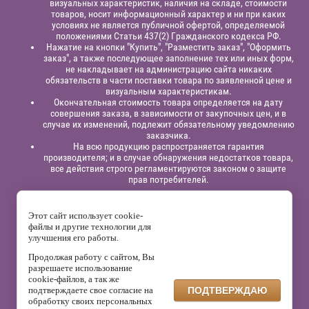
визуальных характеристик, наличия на складе, стоимости
товаров, носит информационный характер и ни при каких
условиях не является публичной офертой, определяемой
положениями Статьи 437(2) Гражданского кодекса РФ.
Нажатие на кнопки "Купить", "Разместить заказ", "Оформить
заказ", а также последующее заполнение тех или иных форм,
не накладывает на администрацию сайта никаких
обязательств в части поставки товара по заявленной цене и
визуальным характеристикам.
Окончательная стоимость товара определяется на дату
совершения заказа, в зависимости от закупочных цен, и в
случае их изменений, подлежит обязательному уведомлению
заказчика.
На всю продукцию распространяется гарантия
производителя; и в случае обнаружения недостатков товара,
все действия строго регламентируются законом о защите
прав потребителей.
Юридическая информация:
Индивидуальный
предприниматель
Павлинов Антон Вячеславович,
ИНН
Этот сайт использует cookie-
525863414200,
ОГРНИП 315525800001838;
файлы и другие технологии для
р/сч: 40802810129120000332
в филиале “Нижегородский”
АО
улучшения его работы.
“Альфа - Банк”,
к/с: 30101810200000000824, БИК: 042202824
Продолжая работу с сайтом, Вы
На сайте используется сервис веб-аналитики Яндекс.Метрика,
разрешаете использование
который может собирать файлы cookie и данные о поведении
cookie-файлов, а так же
посетителей. Данные обрабатываются ООО «Яндекс» в
подтверждаете свое согласие на
ПОДТВЕРЖДАЮ
соответствии с его политикой конфиденциальности.
обработку своих персональных