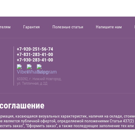
телям
Гарантия
Полезные статьи
Напишите нам
+7-920-251-56-74
+7-831-283-41-00
+7-930-283-41-00
603092, г. Нижний Новгород,
ул. Тепличная, д.2Д
 соглашение
ормация, касающаяся визуальных характеристик, наличия на складе, стои
 не является публичной офертой, определяемой положениями Статьи 437(2)
местить заказ", "Оформить заказ", а также последующее заполнение тех ил
зательств в части поставки товара по заявленной цене и визуальным хара