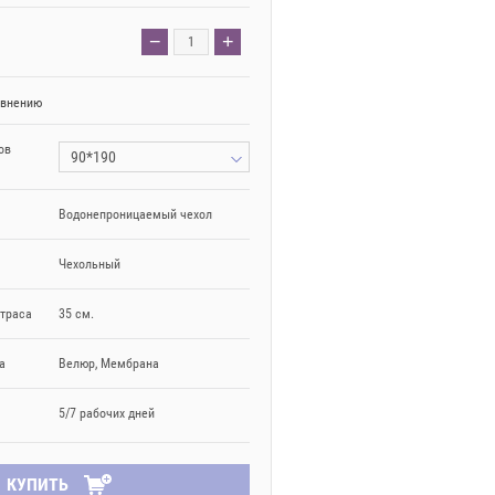
−
+
авнению
ов
90*190
Водонепроницаемый чехол
Чехольный
траса
35 см.
а
Велюр, Мембрана
5/7 рабочих дней
КУПИТЬ