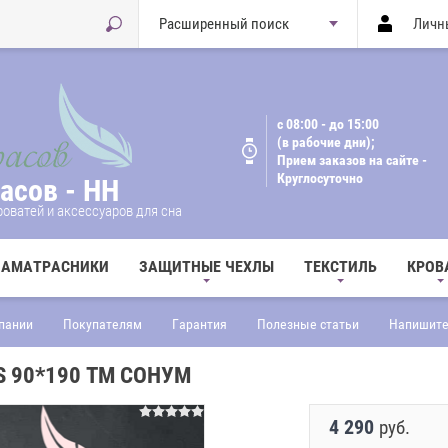
Расширенный поиск
Личн
с 08:00 - до 15:00
(в рабочие дни);
Прием заказов на сайте -
Круглосуточно
асов - НН
оватей и аксессуаров для сна
НАМАТРАСНИКИ
ЗАЩИТНЫЕ ЧЕХЛЫ
ТЕКСТИЛЬ
КРОВ
пании
Покупателям
Гарантия
Полезные статьи
Напишите
S 90*190 ТМ СОНУМ
4 290
руб.